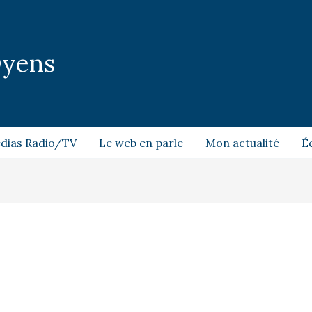
Dyens
dias Radio/TV
Le web en parle
Mon actualité
É