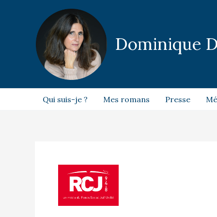
Aller
au
contenu
Dominique 
Qui suis-je ?
Mes romans
Presse
Mé