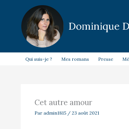
Aller
au
contenu
Dominique 
Qui suis-je ?
Mes romans
Presse
Mé
Cet autre amour
Par
admin1815
/
23 août 2021