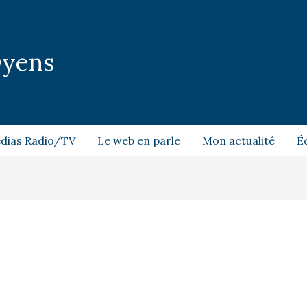
Dyens
dias Radio/TV
Le web en parle
Mon actualité
É