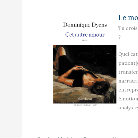
Le mot
Tu crois
?
Quel est
patient(
transfer
narratr
entrepre
émotion
éd. Robert Laffont – 2017
analyste